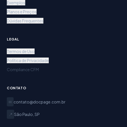
Exemplos
Planos e Preços
Dúvidas Frequentes
LEGAL
Termos de Uso
Política de Privacidade
Compliance CFM
CONTATO
✉
contato@docpage.com.br
📍
São Paulo, SP