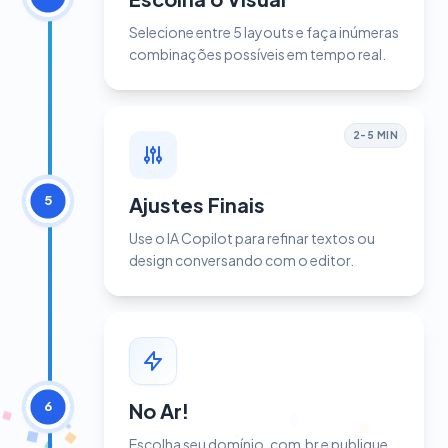
Selecione entre 5 layouts e faça inúmeras
combinações possíveis em tempo real.
2-5 MIN
Ajustes Finais
5
Use o IA Copilot para refinar textos ou
design conversando com o editor.
No Ar!
6
Escolha seu domínio .com.br e publique