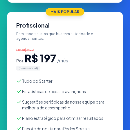
MAIS POPULAR
Profissional
Para especialistas que buscam autoridade e
agendamentos.
De
R$ 297
R$ 197
/mês
Por
(plano anual)
Tudo do Starter
Estatísticas de acesso avançadas
Sugestões periódicas da nossa equipe para
melhoria de desempenho
Plano estratégico para otimizar resultados
Pacote de posts para Redes Sociais