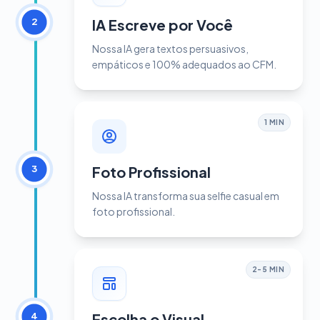
IA Escreve por Você
2
Nossa IA gera textos persuasivos,
empáticos e 100% adequados ao CFM.
1 MIN
Foto Profissional
3
Nossa IA transforma sua selfie casual em
foto profissional.
2-5 MIN
Escolha o Visual
4