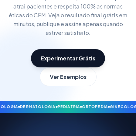
atrai pacientes e respeita 100% as normas
éticas do CFM. Veja o resultado final grátis em
minutos, publique e assine apenas quando
estiver satisfeito.
Experimentar Grátis
Ver Exemplos
IOLOGIA
DERMATOLOGIA
PEDIATRIA
ORTOPEDIA
GINECOLOG