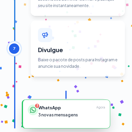
seu site instantaneamente.
Divulgue
7
Baixe o pacote de posts para Instagram e
anuncie sua novidade.
4
WhatsApp
Agora
4
novas mensagens
Paciente:
Bom dia, quero agendar uma consulta...